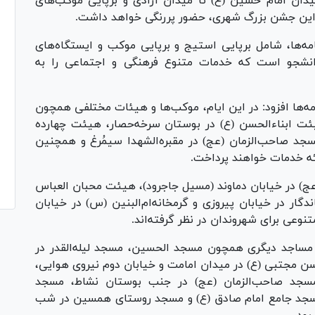
وده مسیر میدان امام حسین (ع) تا میدان آزادی و برپایی موکب‌های
 این جشن بزرگ شهری، حضور پررنگی خواهد داشت.
ه‌ها، شامل برپایی استیج و برپایی موکب و ایستگاه‌های
دانشجو است که خدمات متنوع فرهنگی و اجتماعی را به
و تنوع برنامه‌ها افزود: در این ایام، موکب‌ها و هیئات مختلفی همچون
ت ابناءالحسن (ع) در بوستان سرخه‌حصار، هیئت چهارده
جد صاحب‌الزمان (عج) در مقبره‌الشهدا سیمُرغ و همچنین
ئه خدمات خواهند پرداخت.
(عج) در خیابان دماوند (مسیل جاجرود)، هیئت محبان العباس
دگار در خیابان پیروزی و گرمخانه‌ام‌البنین (س) در خیابان
تنوعی برای شهروندان در نظر گرفته‌اند.
مساجد دیگری همچون مسجد الحسین، مسجد لیله‌القدر در
ن مجتبی (ع) در میدان امامت و خیابان دوم نیروی هوایی،
مسجد صاحب‌الزمان (عج) در جنب بوستان نشاط، مسجد
، مسجد جامع امام صادق (ع) و مسجد روستای همسین در شب