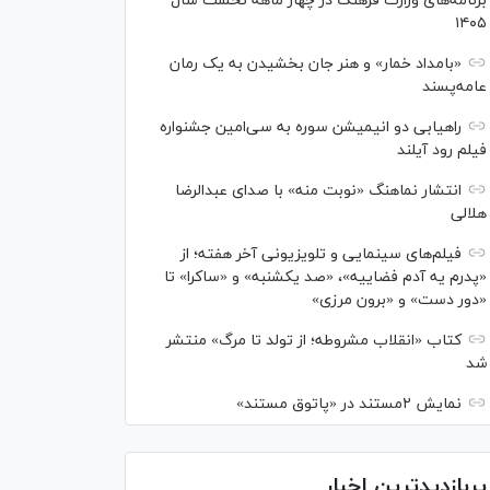
برنامه‌های وزارت فرهنگ در چهار ماهه نخست سال
۱۴۰۵
«بامداد خمار» و هنر جان بخشیدن به یک رمان
عامه‌پسند
راهیابی دو انیمیشن سوره به سی‌امین جشنواره
فیلم رود آیلند
انتشار نماهنگ «نوبت منه» با صدای عبدالرضا
هلالی
فیلم‌های سینمایی و تلویزیونی آخر هفته؛ از
«پدرم یه آدم فضاییه»، «صد یکشنبه» و «ساکرا» تا
«دور دست» و «برون مرزی»
کتاب «انقلاب مشروطه؛ از تولد تا مرگ» منتشر
شد
نمایش ۲مستند در «پاتوق مستند»
پربازدیدترین اخبار