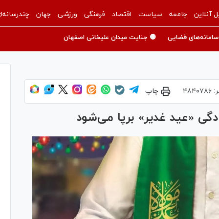
ل آنلاین
جامعه
سیاست
اقتصاد
فرهنگی
ورزشی
جهان
چندرسانه‌ا
سامانه‌های قضایی
🟡 جنایت میدان علیخانی اصفهان
ر:
۴۸۴۰۷۸۶
چاپ
گی «عید غدیر» برپا می‌شود