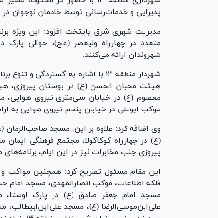
شهرداری منطقه ۱۳ با حضور در محد
پذیرایی و خدمات‌رسانی توسط خادمان نوجوان در
مدیریت شهری شرق پایتخت افزود: این ویژه برنام
متعدد در چهارراه ولیعصر (عج)، حوالی پارک 
شهروندان ارائه می‌کنند.
شهردار منطقه ۱۳ با اشاره به گستردگی 
هیئت محبان الحسن (ع) در بوستان پیروزی، هیئ
معصوم (ع) در خیابان سی‌متری نیروی هوایی، مس
موکب ابوعلی در خیابان پنجم نیروی هوایی به ارا
وی اضافه کرد: علاوه بر این، مسجد صاحب‌الزمان 
(ع) در چهارراه کوکاکولا، مجتمع فرهنگی ایمان مان
پیروزی جنب مخابرات نیز در این ایام، برنامه‌های م
این مقام مسئول تصریح کرد: همچنین مواکب و 
فلکه اطلاعات، موکب انصارالمهدی، مسجد امام حس
مسجد امام جعفر صادق (ع) در پارک اوستا، 
علی‌ابن‌موسی‌الرضا (ع)، مسجد علی‌ابن‌ابیطالب