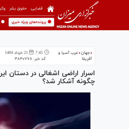
قضایی
حقوق بشر
وکی
🟡 پرونده‌های ویژه خبری
🟡 
جهان
غرب آسیا و
7:45
21 خرداد 1404
آفریقا
کد خبر:
۴۸۴۰۷۷۸
اسرار اراضی اشغالی در دستان ای
چگونه آشکار شد؟