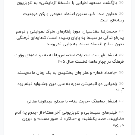
بازگشت مسعود اطیابی با «نسخهٔ آزمایشی» به تلویزیون
معاون صدا: خبر، ستون اعتماد عمومی و رکن مرجعیت
رسانه‌ای است
محمدرضا مقدسیان: دوره رفتارهای ملوک‌الطوایفی و توهم
پدرخواندگی در سینما به پایان رسیده است/ شعارهای فرهنگی
بدون اصلاح اقتصاد سینما به جایی نمی‌رسد
انتشار فهرست اعتبارات اختصاص‌یافته به برنامه‌های وزارت
فرهنگ در چهار ماهه نخست سال ۱۴۰۵
«بامداد خمار» و هنر جان بخشیدن به یک رمان عامه‌پسند
راهیابی دو انیمیشن سوره به سی‌امین جشنواره فیلم رود
آیلند
انتشار نماهنگ «نوبت منه» با صدای عبدالرضا هلالی
فیلم‌های سینمایی و تلویزیونی آخر هفته؛ از «پدرم یه آدم
فضاییه»، «صد یکشنبه» و «ساکرا» تا «دور دست» و «برون
مرزی»