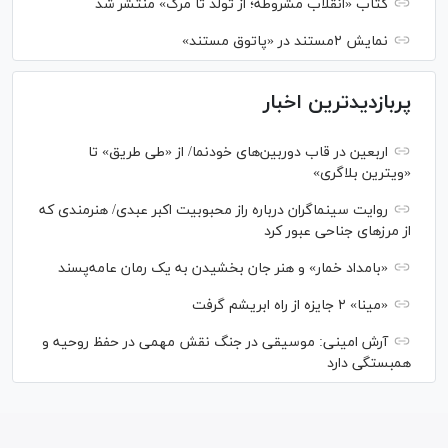
کتاب «انقلاب مشروطه؛ از تولد تا مرگ» منتشر شد
نمایش ۲مستند در «پاتوق مستند»
پربازدیدترین اخبار
اربعین در قاب دوربین‌های خودنما/ از «طی طریق» تا
«ویترین بلاگری»
روایت سینماگران درباره راز محبوبیت اکبر عبدی/ هنرمندی که
از مرزهای جناحی عبور کرد
«بامداد خمار» و هنر جان بخشیدن به یک رمان عامه‌پسند
«مینا» ۲ جایزه از راه ابریشم گرفت
آرش امینی: موسیقی در جنگ نقش مهمی در حفظ روحیه و
همبستگی دارد