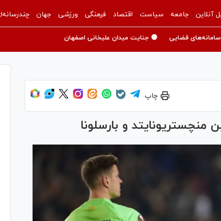
ل آنلاین
جامعه
سیاست
اقتصاد
فرهنگی
ورزشی
جهان
چندرسانه‌ا
سامانه‌های قضایی
🟡 جنایت میدان علیخانی اصفهان
چاپ
ن منچستریونایتد و بارسلونا