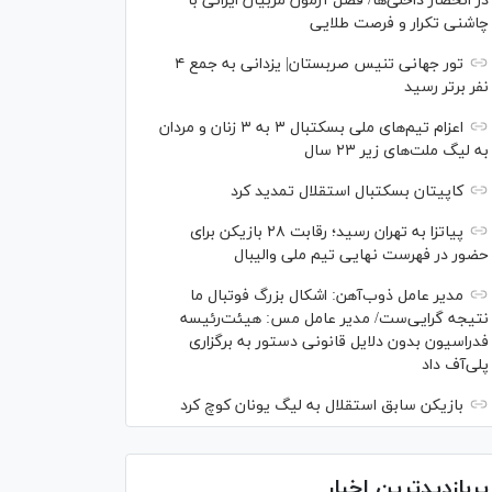
در انحصار داخلی‌ها/ فصل آزمون مربیان ایرانی با
چاشنی تکرار و فرصت طلایی
تور جهانی تنیس صربستان| یزدانی به جمع ۴
نفر برتر رسید
اعزام تیم‌های ملی بسکتبال ۳ به ۳ زنان و مردان
به لیگ ملت‌های زیر ۲۳ سال
کاپیتان بسکتبال استقلال تمدید کرد
پیاتزا به تهران رسید؛ رقابت ۲۸ بازیکن برای
حضور در فهرست نهایی تیم ملی والیبال
مدیر عامل ذوب‌آهن: اشکال بزرگ فوتبال ما
نتیجه گرایی‌ست/ مدیر عامل مس: هیئت‌رئیسه
فدراسیون بدون دلایل قانونی دستور به برگزاری
پلی‌آف داد
بازیکن سابق استقلال به لیگ یونان کوچ کرد
پربازدیدترین اخبار