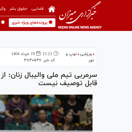
قضایی
حقوق بشر
وکی
🟡 پرونده‌های ویژه خبری
🟡 
ورزشی
توپ و
15:23
19 خرداد 1404
تور
کد خبر:
۴۸۴۰۵۴۶
سرمربی تیم ملی والیبال زنان: ا
قابل توصیف نیست