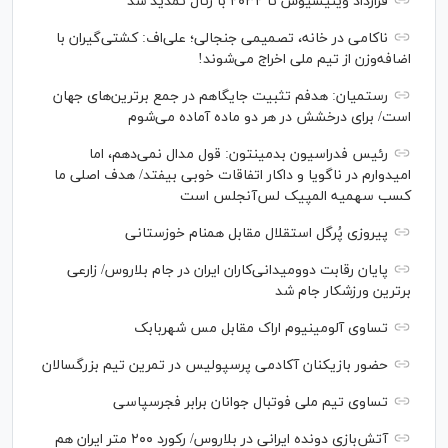
قرارداد وینیسیوس تا ۲۰۳۲ با رئال‌ تمدید شد
ناکامی در خانه، تصمیمی جنجالی؛ علی‌اف: کشتی‌گیران با
اضافه‌وزن از تیم ملی اخراج می‌شوند!
رستمیان: هدفم تثبیت جایگاهم در جمع برترین‌های جهان
است/ برای درخشش در هر دو ماده آماده می‌شوم
رئیس فدراسیون بدمینتون: قول مدال نمی‌دهم، اما
امیدوارم در ناگویا و داکار اتفاقات خوبی بیفتد/ هدف اصلی ما
کسب سهمیه المپیک لس‌آنجلس است
پیروزی پُرگل استقلال مقابل همنام خوزستانی
پایان رقابت دوومیدانی‌کاران ایران در جام بلاروس/ زارعی
برترین ورزشکار جام شد
تساوی آلومینیوم اراک مقابل مس شهربابک
حضور بازیکنان آکادمی پرسپولیس در تمرین تیم بزرگسالان
تساوی تیم ملی فوتبال جوانان برابر فجرسپاسی
آتش‌بازی دونده ایرانی در بلاروس/ رکورد ۲۰۰ متر ایران هم