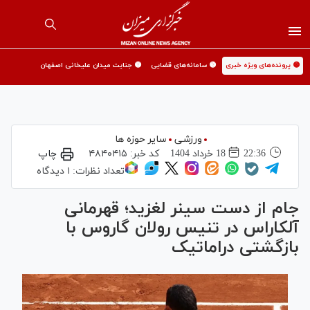
🟡 پرونده‌های ویژه خبری
🟡 سامانه‌های قضایی
🟡 جنایت میدان علیخانی اصفهان
ورزشی
سایر حوزه ها
22:36
18 خرداد 1404
کد خبر:
۴۸۴۰۴۱۵
چاپ
تعداد نظرات:
۱ دیدگاه
جام از دست سینر لغزید؛ قهرمانی
آلکاراس در تنیس رولان گاروس با
بازگشتی دراماتیک