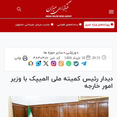
🟡 پرونده‌های ویژه خبری
🟡 سامانه‌های قضایی
🟡 جنایت میدان علیخانی اصفهان
ورزشی
سایر حوزه ها
20:51
18 خرداد 1404
کد خبر:
۴۸۴۰۴۰۶
چاپ
دیدار رئیس کمیته ملی المیپک با وزیر
امور خارجه