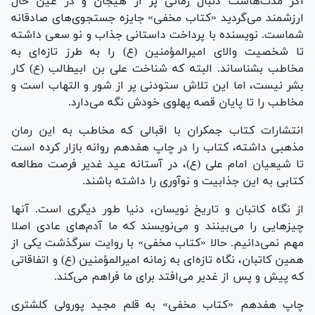
اگر مدت‌هاست دنبال رمانی پر از هیجان و در عین حال
ارزشمند می‌گردید «کتاب مخفی» جایزه جستجوی‌های صادقانه
شماست. نویسنده با پرداخت داستانی جذاب و نو سعی داشته
تا شخصیت والای امیرالمؤمنین (ع) را به طرز تازه‌ای به
مخاطب بشناساند. البته که شناخت علی بن ابیطالب (ع) کار
بشر نیست، اما این تلاش ستودنی پر از شور و التهاب است و
مخاطب را تا پایان قصه پهلوی خودش نگه می‌دارد.
انتشارات کتاب جمکران با اقبالی که مخاطب به این رمان
مذهبی داشته، کتاب را در چاپ هفدهم روانه بازار کرده است
تا شیعیان امام علی (ع)، در آستانه عید غدیر فرصت مطالعه
کتابی به این جذابیت و نوآوری را داشته باشند.
از نگاه کاتبان و تاریخ نویسان، دنیا طور دیگری است. آنها
چیز‌هایی را می‌بینند و می‌نویسند که ما آدم‌های عادی اصلا
مهم نمی‌دانیم. حالا «کتاب مخفی» با روایت سرگذشت یکی از
همین کاتبان، نگاه تازه‌ای به زمانه امیرالمؤمنین (ع) و اتفاقاتی
که پیش و پس از غدیر می‌افتد برای ما فراهم می‌کند.
چاپ هفدهم «کتاب مخفی» به قلم مجید پورولی کلشتری