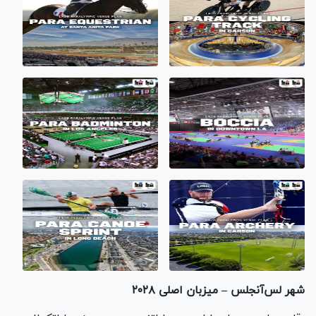
شهر لس‌آنجلس – میزبان اصلی ٢٠٢٨