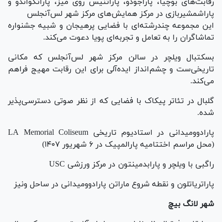
رقابت‌های بوچیا، پاراجودو، پاراتنیس روی میز، پاراتکواندو و
پاراشمشیربازی در مرکز همایش‌های مرکز شهر لس‌آنجلس
این مجموعه چندرشته‌ای با فضایی پرهیجان و شبیه جشنواره
تماشاگران را به تعامل و تجربه‌ای پویا دعوت می‌کند.
بسکتبال ویلچر در سالن مرکز شهر لس‌آنجلس که مکانی
تاریخی‌ست و چشم‌انداز ایده‌آلی برای این رقابت مهیج فراهم
می‌کند.
گلبال در تئاتر پیکاک با فضایی که از نظر صوتی دسترسی‌پذیر
شده.
پارادوومیدانی در استادیوم تاریخی LA Memorial Coliseum
(محل مراسم اختتامیه پارالمپیک در ۶ شهریور ١۴٠٧)
راگبی با ویلچر و پارابدمینتون در مرکز ورزشی USC
پاراتریاتلون و نقطه شروع ماراتن پارادوومیدانی در ساحل ونیز
شهر لانگ بیچ