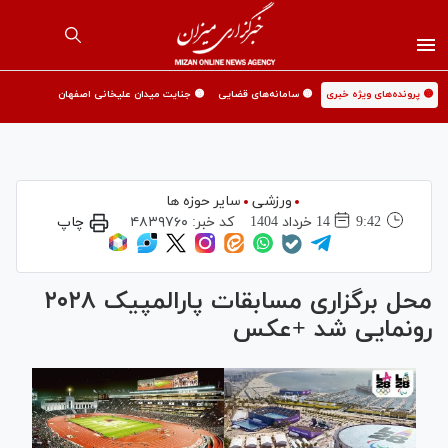
🟡 پرونده‌های ویژه خبری
🟡 سامانه‌های قضایی
🟡 جنایت میدان علیخانی اصفهان
ورزشی
سایر حوزه ها
9:42
14 خرداد 1404
کد خبر:
۴۸۳۹۷۶۰
چاپ
محل برگزاری مسابقات پارالمپیک ٢٠٢٨
رونمایی شد +عکس