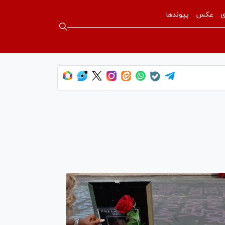
ی
عکس
پیوندها