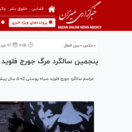
قضایی
حقوق بشر
وکی
🟡 پرونده‌های ویژه خبری
🟡 
عکس
بین الملل
9:06
07 خرداد 1404
پنجمین سالگرد مرگ جورج فلوید
مراسم سالگرد جورج فلوید سیاه پوستی که ۵ سال پیش به دست پلیس آمریکا بدون هیچ جرمی بخاطر رنگ پوستش کشته شد.