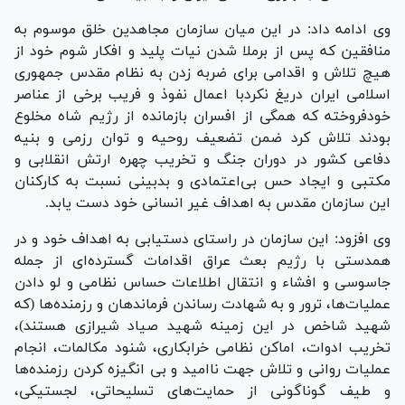
وی ادامه داد: در این میان سازمان مجاهدین خلق موسوم به
منافقین که پس از برملا شدن نیات پلید و افکار شوم خود از
هیچ تلاش و اقدامی برای ضربه زدن به نظام مقدس جمهوری
اسلامی ایران دریغ نکردبا اعمال نفوذ و فریب برخی از عناصر
خودفروخته که همگی از افسران بازمانده از رژیم شاه مخلوع
بودند تلاش کرد ضمن تضعیف روحیه و توان رزمی و بنیه
دفاعی کشور در دوران جنگ و تخریب چهره ارتش انقلابی و
مکتبی و ایجاد حس بی‌اعتمادی و بدبینی نسبت به کارکنان
این سازمان مقدس به اهداف غیر انسانی خود دست یابد.
وی افزود: این سازمان در راستای دستیابی به اهداف خود و در
همدستی با رژیم بعث عراق اقدامات گسترده‌ای از جمله
جاسوسی و افشاء و انتقال اطلاعات حساس نظامی و لو دادن
عملیات‌ها، ترور و به شهادت رساندن فرماندهان و رزمنده‌ها (که
شهید شاخص در این زمینه شهید صیاد شیرازی هستند)،
تخریب ادوات، اماکن نظامی خرابکاری، شنود مکالمات، انجام
عملیات روانی و تلاش جهت ناامید و بی انگیزه کردن رزمنده‌ها
و طیف گوناگونی از حمایت‌های تسلیحاتی، لجستیکی،