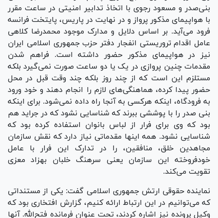
بنی‌صدر و مسعود رجوی با اتخاذ تدابیر امنیتی در ساعت مقرر
با هواپیمای مذکور پرواز و در نهایت در پاریس، پایتخت فرانسه
فرود می‌آید. بر اساس دلایل و مدارک موجود محمدرضا کلاهی
عامل اقدام تروریستی انفجار دفتر حزب جمهوری اسلامی ایران
نیز در هواپیمای مذکور حضور داشته است. فراهم شدن
مقدمات چنین پروازی در یک یا دو ساعت صورت نمی‌گیرد بلکه
مستلزم این است که از چند روز بلکه چند وقت قبل در محل
حضور پیدا کرده، هماهنگی‌های لازم را انجام دهند و خود ورود
به فرودگاه، اینکه هرکسی به آنجا راه داده نمی‌شود. برای اینکه
بنی صدر را با پوششی ببرند که شناسایی نشود که در جراید هم
بود که وی برای فرار از لباس بانوان استفاده کرده بود که
شناسایی نشود. همه اینها مقدماتی نیاز دارد که نقش سازمان
مجاهدین خلق، منافقین، را در تدارک این فرار با عامل
خودفروخته این سازمان یعنی سرهنگ خلبان بهزاد معزی
تقویت می‌کند.
نماینده حقوقی ارتش جمهوری اسلامی گفت: یکی از مستنداتی
که می‌توانیم در این ارتباط ارائه کنیم، گزارش افتخاری بود که
وکیل پرونده نیز اشاره کردند، تحت عنوان فرمانده فتح‌الله. آنها