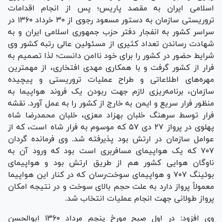
اسلامی ایران به مقصد پاریس؛ پس از انجام اقدامات
تروریستی سازمان به دستور مسعود رجوی از ۳۰ خرداد ۱۳۶۰ در
سراسر کشور به انفجار دفتر حزب جمهوری اسلامی ایران و به
شهادت رساندن تعداد کثیری از مسئولین عالی رتبه کشور وی
شرایط حضور در کشور را برای خود ناامن دانست؛ لذا تصمیم به
فرار از کشور گرفت و با همکاری مهدی افتخاری، از مهمترین
مهره‌های اطلاعاتی و طراح عملیات تروریستی و پیچیده
سازمان، برنامه‌ریزی لازم جهت ربودن یک فروند هواپیما به
منظور فرار سریع و ایمن به خارج از کشور را به عمل آورد. نقشه
فرار توسط سرهنگ خلبان بهزاد معزی، خلبان محمدرضا شاه
پهلوی در پرواز ۲۷ دی ۵۷ که موسوم به فرار شاه است، که از
عوامل سازمان در ارتش بود پذیرفته شد. وی فرمانده گردان
۷۰۷ که یک هواپیمای مسافربری است بود که ورود آن به
ناوگان هوایی کشور هم از طریق ارتش بود و هواپیمای
بوئینگ ۷۰۷ و هواپیمای سوخت‌رسان که در کنار این هواپیما
معمولاً پرواز دارد به علت حجم بالای سوخت و در نتیجه امکان
پرواز طولانی جهت انجام عملیات انتخاب شد.
وی افزود: در اول صبح مورخ پنجم مرداد ۱۳۶۰ ابوالحسن