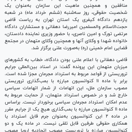
منافقین و همچنین ماهیت این سازمان به‌عنوان یک
شخصیت حقوقی، روز سه‌شنبه (ششم خرداد ماه) در شعبه
یازدهم دادگاه کیفری یک استان تهران به ریاست قاضی
حجت‌الاسلام والمسلمین امیررضا دهقانی و مستشاران دادگاه
مرتضی تورک و امین ناصری، با حضور وزیری نماینده دادستان،
خانواده شهدا و وکلای آنها و همچنین وکلای متهمان در مجتمع
قضایی امام خمینی (ره) به‌صورت علنی برگزار شد.
قاضی دهقانی با اعلام علنی بودن دادگاه، خطاب به کشور‌های
میزبان متهمان این پرونده گفت: در اسناد بین‌المللی جرایم
تروریستی از قواعد مربوط به استرداد مجرمان مجزا شده است.
برابر با ماده ۱۱ کنوانسیون مبارزه با بمب‌گذاری تروریستی
مصوب سازمان ملل، این اتهامات از شمار اتهامات سیاسی
خارج شد و در خصوص استرداد متهمان، از حمایت مربوط به
عدم امکان استرداد مجرمان سیاسی برخوردار نیست. براساس
ماده ۱۱ کنوانسیون مبارزه با بمب‌گذاری هیچ یک از جرایم مقرر
در ماده ۲ این کنوانسیون به‌عنوان جرم قابل استرداد یا
همکاری حقوقی طرفین قابل تلقی نیست. در ماده یک و دو
کنوانسیون مبارزه با تروریست مصوب اتحادیه اروپا مصوب