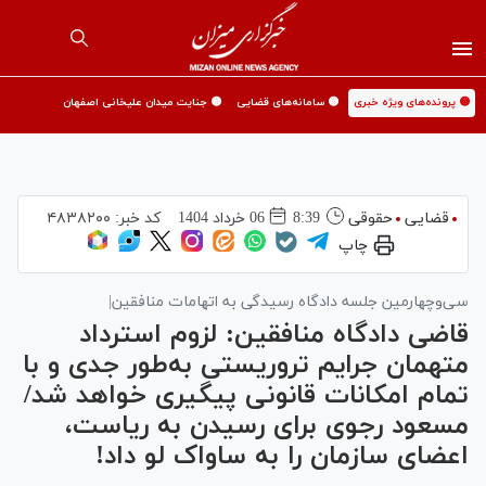
🟡 پرونده‌های ویژه خبری
🟡 سامانه‌های قضایی
🟡 جنایت میدان علیخانی اصفهان
قضایی
حقوقی
8:39
06 خرداد 1404
کد خبر:
۴۸۳۸۲۰۰
چاپ
سی‌وچهارمین جلسه دادگاه رسیدگی به اتهامات منافقین|
قاضی دادگاه منافقین: لزوم استرداد
متهمان جرایم تروریستی به‌طور جدی و با
تمام امکانات قانونی پیگیری خواهد شد/
مسعود رجوی برای رسیدن به ریاست،
اعضای سازمان را به ساواک لو داد!