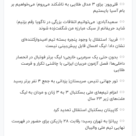
قلی‌پور: برای ۳ مدال طلایی به تاشکند می‌روم/ می‌خواهیم بر
بام آسیا بایستیم
سعیدآبادی: می‌توانیم اتفاقات بزرگی در ناگویا رقم بزنیم/
شاید حریفانم از سبک مبارزه من شگفت‌زده شوند
فریبا: استقلال با وجود پنجره بسته تیم امیدوارکننده‌ای
نشان داد/ لیگ امسال قابل پیش‌بینی نیست
بدون حتی یک سرمربی خارجی؛ لیگ برتر فوتبال در انحصار
داخلی‌ها/ فصل آزمون مربیان ایرانی با چاشنی تکرار و فرصت
طلایی
تور جهانی تنیس صربستان| یزدانی به جمع ۴ نفر برتر رسید
اعزام تیم‌های ملی بسکتبال ۳ به ۳ زنان و مردان به لیگ
ملت‌های زیر ۲۳ سال
کاپیتان بسکتبال استقلال تمدید کرد
پیاتزا به تهران رسید؛ رقابت ۲۸ بازیکن برای حضور در فهرست
نهایی تیم ملی والیبال