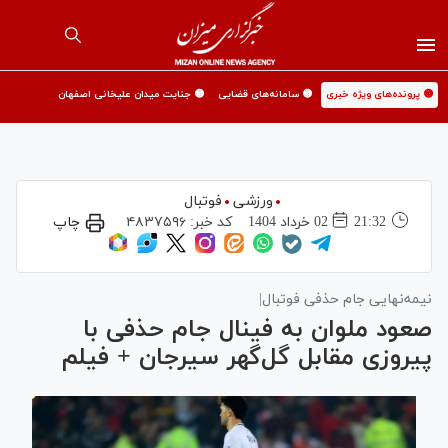
🟡 پرونده‌های ویژه خبری
🟡 سامانه‌های قضایی
🟡 جنایت میدان علیخانی اصفهان
ورزشی
فوتبال
21:32
02 خرداد 1404
کد خبر:
۴۸۳۷۵۹۶
چاپ
نیمه‌نهایی جام حذفی فوتبال|
صعود ملوان به فینال جام حذفی با
پیروزی مقابل گل‌گهر سیرجان + فیلم