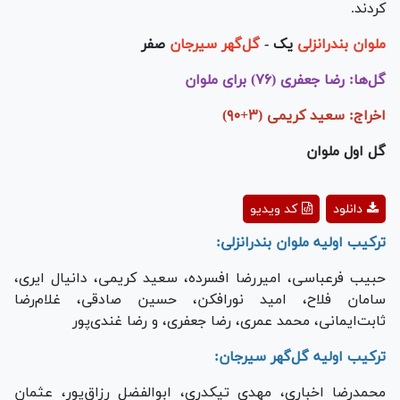
کردند.
ملوان بندرانزلی
یک -
گل‌گهر سیرجان
صفر
گل‌ها: رضا جعفری (۷۶) برای ملوان
اخراج: سعید کریمی (۳+۹٠)
گل اول ملوان
Play
دانلود
کد ویدیو
Video
ترکیب اولیه ملوان بندرانزلی:
حبیب فرعباسی، امیررضا افسرده، سعید کریمی، دانیال ایری،
سامان فلاح، امید نورافکن، حسین صادقی، غلام‌رضا
ثابت‌ایمانی، محمد عمری، رضا جعفری، و رضا غندی‌پور
ترکیب اولیه گل‌گهر سیرجان:
محمدرضا اخباری، مهدی تیکدری، ابوالفضل رزاق‌پور، عثمان