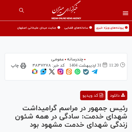
🟡 پرونده‌های ویژه خبری
🟡 سامانه‌های قضایی
🟡 جنایت میدان علیخانی اصفهان
چندرسانه
عمومی
11:20
31 ارديبهشت 1404
کد خبر:
۴۸۳۷۲۷۸
چاپ
Play
دانلود
کد ویدیو
Video
رئیس جمهور در مراسم گرامیداشت
شهدای خدمت: سادگی در همه شئون
زندگی شهدای خدمت مشهود بود