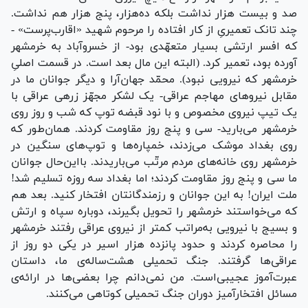
صد و بیست هزار نداشت بلکه ده‌هزار، پنج هزار هم نداشت.
چند تانک تعمیریِ از کار افتاده را مرحوم شهید «اقارب‌پرست» -
که افسر ارتشی بسیار متعهّدی بود- از خسروآباد به خرمشهر
آورده بود، تعمیر کرد. (البته این مال بعد است. در قسمت اصلیِ
خرمشهر که نیرویی نبود). محمّد جهان‌آرا و دیگر جوانان ما در
مقابل نیرو‌های مهاجم عراقی- یک لشکر مجهّز زرهی عراقی با
یک تیپ نیروی مخصوص و با نود قبضه توپ که شب و روز روی
خرمشهر می‌بارید- سی و پنج روز مقاومت کردند. همان‌طور که
روی بغداد موشک می‌زدند، خمپاره‌ها و توپ‌های سنگین در
خرمشهر روی خانه‌های مردم مرتّب می‌باریدند. بااین‌حال جوانان
ما سی و پنج روز مقاومت کردند؛ اما بغداد سه روزه تسلیم شد!
ملت ایران! به این جوانان و رزمندگانتان افتخار کنید. بعد هم
که می‌خواستند خرمشهر را تحویل بگیرند، دوباره سپاه و ارتش
و بسیج با نیرویی به‌مراتب کمتر از نیروی عراقی رفتند خرمشهر
را محاصره کردند و حدود پانزده هزار اسیر در یکی دو روز از
عراقی‌ها گرفتند. جنگ تحمیلی هشت‌ساله‌ی ما، داستان
عبرت‌آموز عجیبی‌است. من نمی‌دانم چرا بعضی‌ها در ارائه‌ی
مسائل افتخارآمیز دوران جنگ تحمیلی کوتاهی می‌کنند.