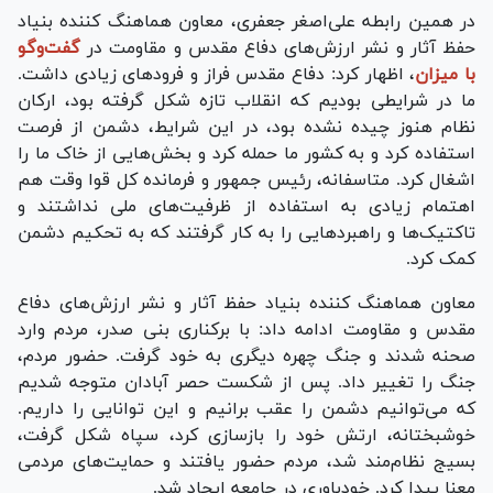
در همین رابطه علی‌اصغر جعفری، معاون هماهنگ کننده بنیاد
حفظ آثار و نشر ارزش‌های دفاع مقدس و مقاومت در
گفت‌وگو
با میزان
، اظهار کرد: دفاع مقدس فراز و فرود‌های زیادی داشت.
ما در شرایطی بودیم که انقلاب تازه شکل گرفته بود، ارکان
نظام هنوز چیده نشده بود، در این شرایط، دشمن از فرصت
استفاده کرد و به کشور ما حمله کرد و بخش‌هایی از خاک ما را
اشغال کرد. متاسفانه، رئیس جمهور و فرمانده کل قوا وقت هم
اهتمام زیادی به استفاده از ظرفیت‌های ملی نداشتند و
تاکتیک‌ها و راهبرد‌هایی را به کار گرفتند که به تحکیم دشمن
کمک کرد.
معاون هماهنگ کننده بنیاد حفظ آثار و نشر ارزش‌های دفاع
مقدس و مقاومت ادامه داد: با برکناری بنی صدر، مردم وارد
صحنه شدند و جنگ چهره دیگری به خود گرفت. حضور مردم،
جنگ را تغییر داد. پس از شکست حصر آبادان متوجه شدیم
که می‌توانیم دشمن را عقب برانیم و این توانایی را داریم.
خوشبختانه، ارتش خود را بازسازی کرد، سپاه شکل گرفت،
بسیج نظام‌مند شد، مردم حضور یافتند و حمایت‌های مردمی
معنا پیدا کرد. خودباوری در جامعه ایجاد شد.