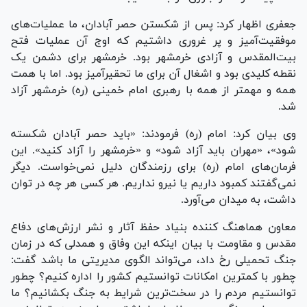
جعفری اظهار کرد: پس از شکستن حصر آبادان، ما عملیات‌های
موفقیت‌آمیز و پر غروری داشتیم که اوج آن عملیات فتح
بیت‌المقدس و آزادی خرمشهر بود. خرمشهر برای دشمن یک
نقطه کلیدی بود و اشغال آن برای ما تحقیرآمیز بود. اما با همت
همه و مهمتر از همه با رهبری امام خمینی (ره) خرمشهر آزاد
شد.
وی بیان کرد: امام (ره) فرمودند: «باید حصر آبادان شکسته
شود»، «مهران باید آزاد شود» و «خرمشهر را آزاد کنید». این
فرمان‌های امام (ره) برای رزمندگان دلیل نمی‌خواست. دیگر
نمی‌گفتند کمبود داریم یا نیرو نداریم. هر کسی هر چه در توان
داشت، به میدان می‌آورد.
معاون هماهنگ کننده بنیاد حفظ آثار و نشر ارزش‌های دفاع
مقدس و مقاومت با بیان اینکه این وفاق و همدلی که در زمان
جنگ تحمیلی رخ داد، می‌تواند الگوی مدیریتی ما باشد گفت:
چطور با کمترین امکانات توانستیم کشور را اداره کنیم؟ چطور
توانستیم مردم را در سخت‌ترین شرایط به جنگ بکشانیم؟ ما