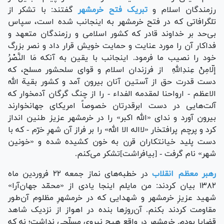
رزمندگان اسلام و
تبریک فتح خرمشهر
گفتند: با تشکر از
تلگرافاتی که در فتح خرمشهر به اینجانب شده است، سپاس
بی‌حد بر خداوند قادر که کشور اسلامی و رزمندگان متعهد و
فداکار آن را مورد عنایت و حمایت خویش قرار داد و نصر بزرگ
خود را نصیب ما فرمود. اینجانب با یقین به آنکه مَا النَّصْرُ
إلّامِنْ عِندِاللهِ از فرزندان اسلام و قوای سلحشور مسلح، که
دست قدرت حق از آستین آنان بیرون آمد و کشور بقیة الله
الاعظم - ارواحنا لمقدمه الفداء - را از چنگ گرگان آدمخوار که
آلت‌هایی در دست ابرقدرتان خصوصاً امریکای جهانخوارند
بیرون آورد و ندای «الله اکبر» را در خرمشهر عزیز طنین انداز
کرد و پرچم پرافتخار «لااله الا الله» را بر فراز آن شهرِ خرّم - که با
دست پلید خیانتکاران قرن به خون کشیده شده و «خونین
شهر» نام گرفت - [بیافراشت]تشکر می‌کنم.
رهبر معظم انقلاب
در خطبه‌های نماز جمعه ۲۲ فروردین ماه
۱۳۸۲ بیان کردند: من مایلم اینجا یادی از «محمّد جهان‌آرا»
شهید عزیزِ خرمشهر و شهدایی که در خرمشهرِ مظلوم آن‌طور
مقاومت کردند بکنم. آن‌روز‌ها بنده در اهواز از نزدیک شاهد
قضایا بودم. خرمشهر در واقع هیچ نیروی مسلّحی نداشت؛ نه که