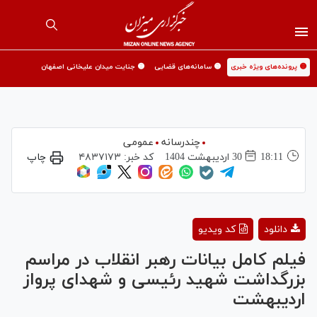
🟡 پرونده‌های ویژه خبری
🟡 سامانه‌های قضایی
🟡 جنایت میدان علیخانی اصفهان
چندرسانه
عمومی
18:11
30 ارديبهشت 1404
کد خبر:
۴۸۳۷۱۷۳
چاپ
Play
دانلود
کد ویدیو
Video
فیلم کامل بیانات رهبر انقلاب در مراسم
بزرگداشت شهید رئیسی و شهدای پرواز
اردیبهشت