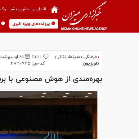
قضایی
حقوق بشر
وکی
🟡 پرونده‌های ویژه خبری
🟡 
فرهنگی
سینما،‌ تئاتر و
15:52
28 ارديبهشت 1404
تلویزیون
کد خبر:
۴۸۳۶۷۳۵
بهره‌مندی از هوش مصنوعی با برن