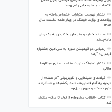
پایان رسیده است/ شعارهای فرهنگی بدون اصلاح
اقتصاد سینما به جایی نمی‌رسد
انتشار فهرست اعتبارات اختصاص‌یافته به
برنامه‌های وزارت فرهنگ در چهار ماهه نخست سال
۱۴۰۵
«بامداد خمار» و هنر جان بخشیدن به یک رمان
عامه‌پسند
راهیابی دو انیمیشن سوره به سی‌امین جشنواره
فیلم رود آیلند
انتشار نماهنگ «نوبت منه» با صدای عبدالرضا
هلالی
فیلم‌های سینمایی و تلویزیونی آخر هفته؛ از
«پدرم یه آدم فضاییه»، «صد یکشنبه» و «ساکرا» تا
«دور دست» و «برون مرزی»
کتاب «انقلاب مشروطه؛ از تولد تا مرگ» منتشر
شد