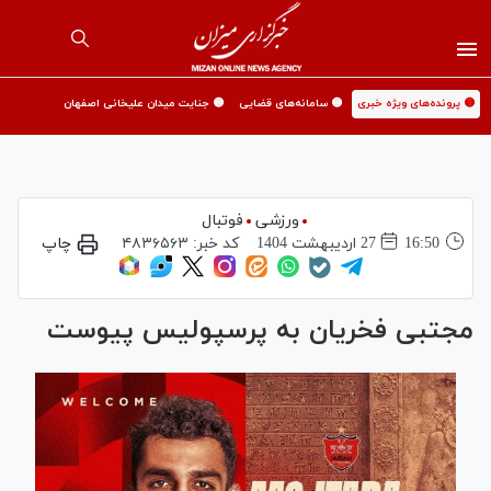
🟡 پرونده‌های ویژه خبری
🟡 سامانه‌های قضایی
🟡 جنایت میدان علیخانی اصفهان
ورزشی
فوتبال
16:50
27 ارديبهشت 1404
کد خبر:
۴۸۳۶۵۶۳
چاپ
مجتبی فخریان به پرسپولیس پیوست