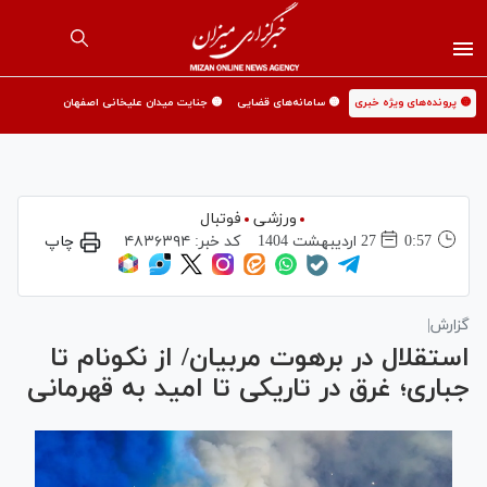
🟡 پرونده‌های ویژه خبری
🟡 سامانه‌های قضایی
🟡 جنایت میدان علیخانی اصفهان
ورزشی
فوتبال
0:57
27 ارديبهشت 1404
کد خبر:
۴۸۳۶۳۹۴
چاپ
گزارش|
استقلال در برهوت مربیان/ از نکونام تا
جباری؛ غرق در تاریکی تا امید به قهرمانی