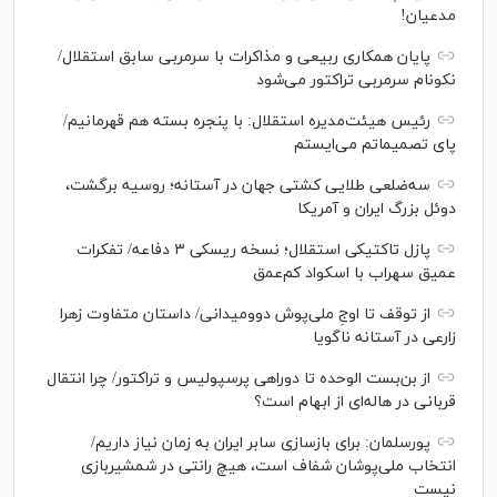
مدعیان!
پایان همکاری ربیعی و مذاکرات با سرمربی سابق استقلال/
نکونام سرمربی تراکتور می‌شود
رئیس هیئت‌مدیره استقلال: با پنجره بسته هم قهرمانیم/
پای تصمیماتم می‌ایستم
سه‌ضلعی طلایی کشتی جهان در آستانه؛ روسیه برگشت،
دوئل بزرگ ایران و آمریکا
پازل تاکتیکی استقلال؛ نسخه ریسکی ۳ دفاعه/ تفکرات
عمیق سهراب با اسکواد کم‌عمق
از توقف تا اوجِ ملی‌پوش دوومیدانی/ داستان متفاوت زهرا
زارعی در آستانه ناگویا
از بن‌بست الوحده تا دوراهی پرسپولیس و تراکتور/ چرا انتقال
قربانی در هاله‌ای از ابهام است؟
پورسلمان: برای بازسازی سابر ایران به زمان نیاز داریم/
انتخاب ملی‌پوشان شفاف است، هیچ رانتی در شمشیربازی
نیست