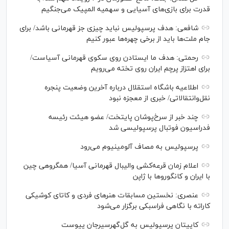
قدرت برای بازی‌های آسیایی و سهمیه المپیک می‌جنگیم
شافعی: هدف پرسپولیس نباید چیزی جز قهرمانی باشد/ برای
جام ملت‌ها باید از برخی چهره‌ها عبور کنیم
رحمتی: هدف ما ایستادن روی سکوی قهرمانی آسیاست/
برای اهتزاز پرچم ایران روی تخته می‌رویم
اطلاعیه باشگاه استقلال درباره آخرین وضعیت پنجره
نقل‌وانتقالاتی/ خبری از معجزه نبود
چند خبر از سرخ‌پوشان پایتخت/ عضو هیئت رئیسه
فدراسیون فوتبال پرسپولیسی شد
پرسپولیس به مصاف آلومینیوم می‌رود
اعلام زمان قرعه‌کشی والیبال قهرمانی آسیا/ همگروهی چین
با ایران و کانگورو‌ها با ژاپن
عنصری: نخستین مسابقات هنر‌های فردی و کاتای کوشیکی
کاراته با نگاهی فراسبکی برگزار می‌شود
کاپیتان پرسپولیس به گل‌گهرسیرجان پیوست