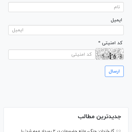
ایمیل
* کد امنیتی
جدیدترین مطالب
گل‌خندان: جنگ، مانع حضورمان در ۲ رویداد مهم شد/ با