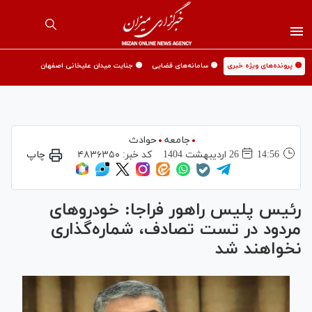
🟡 پرونده‌های ویژه خبری
🟡 سامانه‌های قضایی
🟡 جنایت میدان علیخانی اصفهان
جامعه
حوادث
14:56
26 ارديبهشت 1404
کد خبر:
۴۸۳۶۳۵۰
چاپ
رئیس پلیس راهور فراجا: خودرو‌های
مردود در تست تصادف، شماره‌گذاری
نخواهند شد