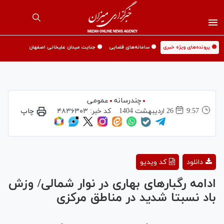
🟡 پرونده‌های ویژه خبری
🟡 سامانه‌های قضایی
🟡 جنایت میدان علیخانی اصفهان
چندرسانه
عمومی
9:57
26 ارديبهشت 1404
کد خبر:
۴۸۳۶۳۰۳
چاپ
Play
دانلود
کد ویدیو
Video
ادامه رگبار‌های بهاری در نوار شمالی/ وزش
باد نسبتا شدید در مناطق مرکزی