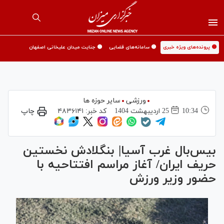
🟡 پرونده‌های ویژه خبری
🟡 سامانه‌های قضایی
🟡 جنایت میدان علیخانی اصفهان
ورزشی
سایر حوزه ها
10:34
25 ارديبهشت 1404
کد خبر:
۴۸۳۶۱۴۱
چاپ
بیس‌بال غرب آسیا| بنگلادش نخستین
حریف ایران/ آغاز مراسم افتتاحیه با
حضور وزیر ورزش