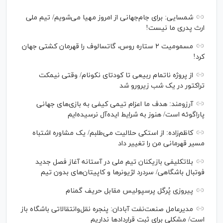
شمسایی: برای جام‌جهانی از امروز مهیا می‌شویم/ تیم ملی
ارث پدری ما نیست!
مسمومیت ۲ ستاره روس، گاتسالوف را قهرمان کشتی جهان
کرد!
از پروژه ناتمام ربیعی تا کودتای نکونام/ وقتی نیمکت
تراکتور در یک شب زیرورو شد
آرزومند: هدف ما اعزام تیمی کیفی به بازی‌های جهانی
پاراگوئه است/ هنوز به شرایط ایده‌آل نرسیده‌ایم
کاظم‌زاده: از استکی حلالیت می‌طلبم/ یک مشاوره اشتباه
مسیر قهرمانی من را تغییر داد
بلاتکلیفی بازیکنان تیم ملی در آستانه آغاز فصل جدید
فوتبال باشگاهی/ سردرد لژیونر‌ها و کاپیتان‌های بدون تیم
پیروزی پُرگل پرسپولیس مقابل حریف گمنام
مدیرعامل صنعت‌نفت آبادان: پنجره نقل‌وانتقالاتی باشگاه باز
است/ مشکلی برای ثبت قرارداد‌ها نداریم