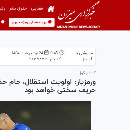
قضایی
حقوق بشر
وکی
🟡 پرونده‌های ویژه خبری
🟡 
ورزشی
0:45
24 ارديبهشت 1404
فوتبال
کد خبر:
۴۸۳۵۸۷۳
گفت‌و‌گو|
ورمزیار: اولویت استقلال، جام ح
حریف سختی خواهد بود