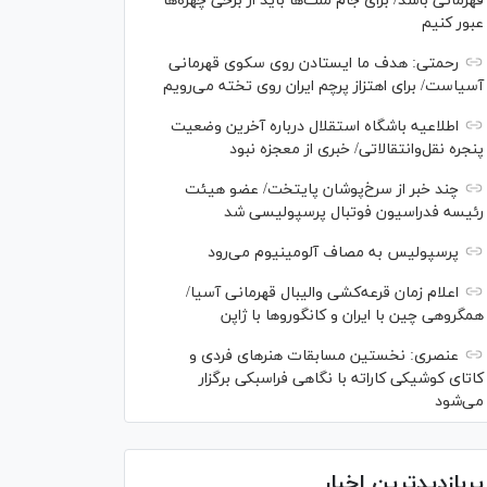
قهرمانی باشد/ برای جام ملت‌ها باید از برخی چهره‌ها
عبور کنیم
رحمتی: هدف ما ایستادن روی سکوی قهرمانی
آسیاست/ برای اهتزاز پرچم ایران روی تخته می‌رویم
اطلاعیه باشگاه استقلال درباره آخرین وضعیت
پنجره نقل‌وانتقالاتی/ خبری از معجزه نبود
چند خبر از سرخ‌پوشان پایتخت/ عضو هیئت
رئیسه فدراسیون فوتبال پرسپولیسی شد
پرسپولیس به مصاف آلومینیوم می‌رود
اعلام زمان قرعه‌کشی والیبال قهرمانی آسیا/
همگروهی چین با ایران و کانگورو‌ها با ژاپن
عنصری: نخستین مسابقات هنر‌های فردی و
کاتای کوشیکی کاراته با نگاهی فراسبکی برگزار
می‌شود
پربازدیدترین اخبار