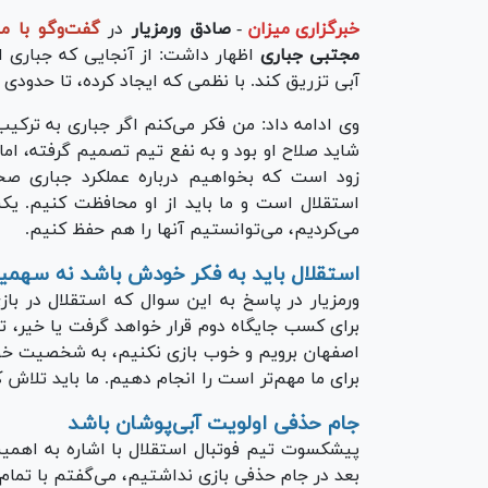
خبرگزاری میزان
-
صادق ورمزیار
در
گفت‌و‌گو با م
مجتبی جباری
اظهار داشت: از آنجایی که جباری ا
آبی تزریق کند. با نظمی که ایجاد کرده، تا حدود
وی ادامه داد: من فکر می‌کنم اگر جباری به ترکیب 
شاید صلاح او بود و به نفع تیم تصمیم گرفته، اما ا
زود است که بخواهیم درباره عملکرد جباری ص
استقلال است و ما باید از او محافظت کنیم. یک
می‌کردیم، می‌توانستیم آنها را هم حفظ کنیم.
استقلال باید به فکر خودش باشد نه سهمیه
ورمزیار در پاسخ به این سوال که استقلال در ب
برای کسب جایگاه دوم قرار خواهد گرفت یا خیر، تص
اصفهان برویم و خوب بازی نکنیم، به شخصیت خودم
برای ما مهم‌تر است را انجام دهیم. ما باید تلاش 
جام حذفی اولویت آبی‌پوشان باشد
پیشکسوت تیم فوتبال استقلال با اشاره به اهمیت
بعد در جام حذفی بازی نداشتیم، می‌گفتم با تمام 