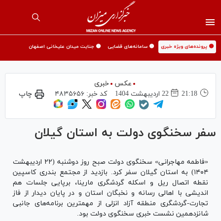
🟡 پرونده‌های ویژه خبری
🟡 سامانه‌های قضایی
🟡 جنایت میدان علیخانی اصفهان
عکس
خبری
21:18
22 ارديبهشت 1404
کد خبر:
۴۸۳۵۶۵۶
چاپ
سفر سخنگوی دولت به استان گیلان
«فاطمه مهاجرانی» سخنگوی دولت صبح روز دوشنبه (۲۲ اردیبهشت
۱۴۰۴) به استان گیلان سفر کرد. بازدید از مجتمع بندری کاسپین
نقطه اتصال ریل و اسکله گردشگری مارینا، برپایی جلسات هم
اندیشی با اهالی رسانه و نخبگان استان و در پایان دیدار از فاز
تجارت-گردشگری منطقه آزاد انزلی از مهمترین برنامه‌های جانبی
شانزدهمین نشست خبری سخنگوی دولت بود.