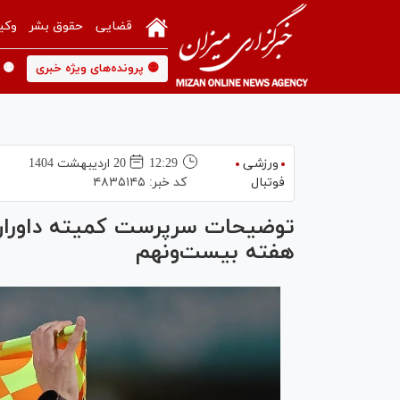
قضایی
حقوق بشر
وکی
🟡 پرونده‌های ویژه خبری
🟡 
ورزشی
12:29
20 ارديبهشت 1404
فوتبال
کد خبر:
۴۸۳۵۱۴۵
توضیحات سرپرست کمیته داوران ف
هفته بیست‌ونهم