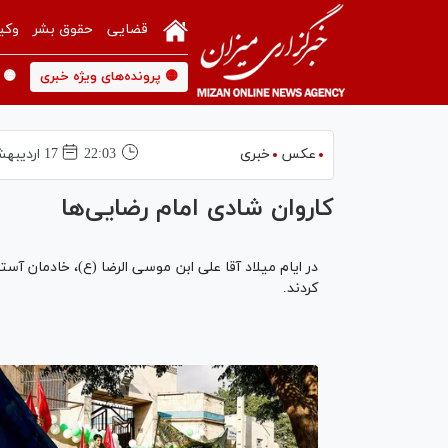
قضایی
حقوق بشر
وکی
🟡 پرونده‌های ویژه خبری
🟡 
عکس
خبری
22:03
17 ارديبهشت 1404
کاروان شادی امام رضایی‌ها
در ایام میلاد آقا علی ابن موسی الرضا (ع)، خادمان آست
کردند.