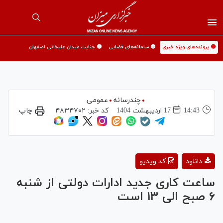
🟡 پرونده‌های ویژه خبری
🟡 سامانه‌های قضایی
🟡 جنایت میدان علیخانی اصفهان
چندرسانه
عمومی
14:43
17 ارديبهشت 1404
کد خبر:
۴۸۳۴۷۰۲
چاپ
Play
دانلود
کد ویدیو
Video
ساعت کاری جدید ادارات دولتی از شنبه
۶ صبح الی ۱۳ است