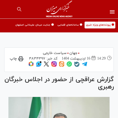
🟡 پرونده‌های ویژه خبری
🟡 سامانه‌های قضایی
🟡 جنایت میدان علیخانی اصفهان
جهان
سیاست خارجی
14:29
16 ارديبهشت 1404
کد خبر:
۴۸۳۴۴۹۷
چاپ
گزارش عراقچی از حضور در اجلاس خبرگان
رهبری