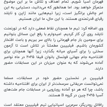
قهرمان آسیا شویم. تمام اهداف و تلاش ما بر این موضوع
متمرکز خواهد بود. اما همانطور که می‌دانید، دستیابی به این
امر چالش برانگیز است، زیرا تیم‌هایی مانند ژاپن و تایلند
رقبای قدرتمندی هستند. با این حال، ما ایران هستیم.
وی اضافه کرد: تیم ما همچنان نقاط ضعفی دارد که در تورنمنت
تایلند روی آن کار کردیم. امیدوارم با رفع این مسائل بتوانیم
برای سومین بار جام قهرمانی را بالای سر ببریم و باعث افتخار
کشورمان باشیم. فیلیپین مطمئناً در تلاش است تا آزمون
سختی را برای آسیای میانه بگذارد، زیرا آنها همچنان برای
افتتاحیه جام جهانی فوتسال بانوان فیفا ۲۰۲۵ در ماه نوامبر
آماده می‌شوند که به عنوان میزبان در این مسابقات حضور
دارند.
فیلیپین در نخستین حضور خود در مسابقات، مسلما
نمی‌توانست حریفانی سرسخت‌تر از ایران برای افتتاحیه داشته
باشد، چرا که هر دو آماده رویارویی در مسابقات جام ملت‌های
آسیا ۲۰۲۵ چین در گروه B هستند.
رافائل رودریگز، سرمربی اسپانیایی تیم فیلیپین معتقد است