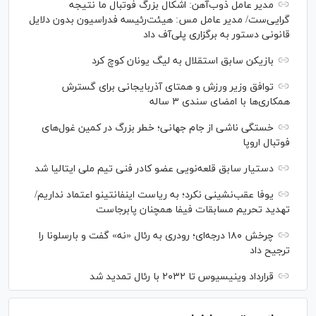
مدیر عامل ذوب‌آهن: اشکال بزرگ فوتبال ما نتیجه
گرایی‌ست/ مدیر عامل مس: هیئت‌رئیسه فدراسیون بدون دلایل
قانونی دستور به برگزاری پلی‌آف داد
بازیکن سابق استقلال به لیگ یونان کوچ کرد
توافق وزیر ورزش و همتای آذربایجانی برای گسترش
همکاری‌ها با امضای سندی ۳ ساله
خستگی ناشی از جام جهانی؛ خطر بزرگ در کمین غول‌های
فوتبال اروپا
دستیار سابق قلعه‌نویی عضو کادر فنی تیم ملی ایتالیا شد
یوفا عقب‌نشینی نکرد؛ به ریاست اینفانتینو اعتماد نداریم/
تهدید تحریم مسابقات فیفا همچنان پابرجاست
چرخش ۱۸۰ درجه‌ای؛ رودری به رئال «نه» گفت و بارسلونا را
ترجیح داد
قرارداد وینیسیوس تا ۲۰۳۲ با رئال‌ تمدید شد