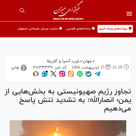
🟡 پرونده‌های ویژه خبری
🟡 سامانه‌های قضایی
🟡 جنایت میدان علیخانی اصفهان
جهان
غرب آسیا و آفریقا
21:10
15 ارديبهشت 1404
کد خبر:
۴۸۳۴۳۳۹
چاپ
تجاوز رژیم صهیونیستی به بخش‌هایی از
یمن؛ انصارالله: به تشدید تنش پاسخ
می‌دهیم