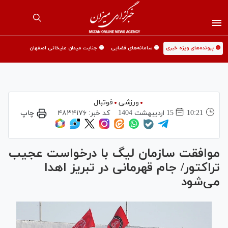
🟡 پرونده‌های ویژه خبری
🟡 سامانه‌های قضایی
🟡 جنایت میدان علیخانی اصفهان
ورزشی
فوتبال
10:21
15 ارديبهشت 1404
کد خبر:
۴۸۳۴۱۷۶
چاپ
موافقت سازمان لیگ با درخواست عجیب
تراکتور/ جام قهرمانی در تبریز اهدا
می‌شود