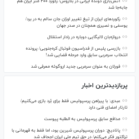
آتش‌بازی دونده ایرانی در بلاروس/ رکورد ۲۰۰ متر ایران هم
جابه‌جا شد
رکورد‌های ایران از تیغ تغییر اوزان جان سالم به در برد/
یوسفی و نصیری همچنان در صدر جهان
دروازه‌بان لالیگایی دوباره در رادار استقلال
بازرسی پلیس از فدراسیون فوتبال کره‌جنوبی/ پرونده
انتخاب سرمربی سابق وارد مرحله قضایی شد!
فورلان به عنوان سرمربی جدید اروگوئه معرفی شد
پربازدیدترین اخبار
عبدی: با پیراهن پرسپولیس فقط برای بُرد بازی می‌کنیم/
تارتار امضای فنی دارد
مدافع سابق پرسپولیس به الطلبه پیوست
پانادیچ: دوران پرسپولیس شیرین بود، اما فقط به قهرمانی با
تراکتور فکر می‌کنم/ در حق تیم ملی ایران اجحاف شد