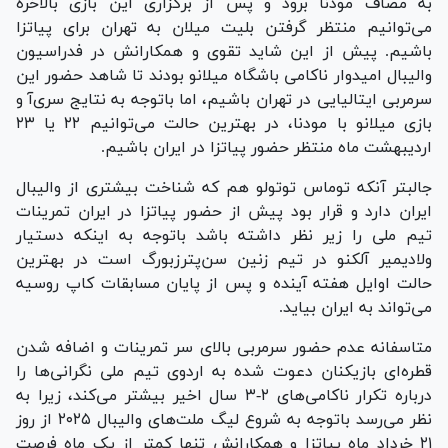
به مصاف مودنا برود و پس از برگزاری این بازی بالاخره
می‌توانیم منتظر گرفتن بلیت میلان به تهران برای پیاتزا
باشیم. پیش از این شاید تقوی و همکارانش در فدراسیون
والیبال امیدوار ناکامی باشگاه میلانو بودند تا شاهد حضور این
سرمربی ایتالیایی در تهران باشیم، اما باتوجه به نتایج سری‌آ و
بازی میلانو با مودنا، در بهترین حالت می‌توانیم ۲۲ یا ۲۳
اردیبهشت ماه منتظر حضور پیاتزا در ایران باشیم.
جالبتر آنکه توماس توتولو هم که شناخت بیشتری از والیبال
ایران دارد و قرار بود پیش از حضور پیاتزا در ایران تمرینات
تیم ملی را زیر نظر داشته باشد باتوجه به اینکه دستیار
ولادیمیر آلکنو در تیم زنین سن‌پترزبورگ است در بهترین
حالت اوایل هفته آینده و پس از پایان مسابقات کاپ روسیه
می‌تواند به ایران بیاید.
متاسفانه عدم حضور سرمربی بالای سر تمرینات و اضافه شدن
قطره‌ای بازیکنان دعوت شده به اردوی تیم ملی نگرانی‌ها را
درباره تکرار ناکامی‌های ۲-۳ سال اخیر بیشتر می‌کند، زیرا به
نظر می‌رسد باتوجه به شروع لیگ ملت‌های والیبال ۲۰۲۵ از روز
۲۱ خرداد ماه پیاتزا و همکارانش تنها کمتر از یک ماه فرصت