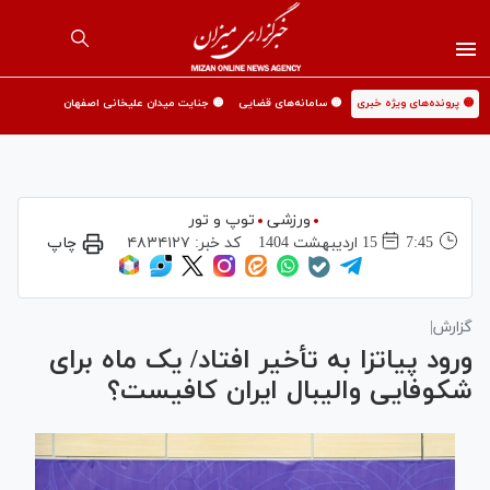
🟡 پرونده‌های ویژه خبری
🟡 سامانه‌های قضایی
🟡 جنایت میدان علیخانی اصفهان
ورزشی
توپ و تور
7:45
15 ارديبهشت 1404
کد خبر:
۴۸۳۴۱۲۷
چاپ
گزارش|
ورود پیاتزا به تأخیر افتاد/ یک ماه برای
شکوفایی والیبال ایران کافیست؟