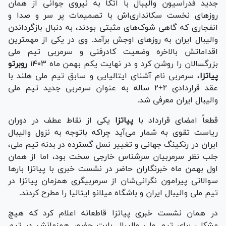
جدید فدراسیون والیبال با اتکا به نیروی جوانی از همان
روز‌های نخست سکانداری‌اش با تصمیمات پر سر و صدا و
انفجاری که گاهی شوک‌های مثبتی بودند، به دنبال بازگرداندن
والیبال ایران به روز‌های اوجش برآمد. وی در یکی از مهمترین
اقداماتش بالاخره وضعیت کادرفنی و سرمربی تیم ملی
بزرگسالان را روشن کرد و در نهایت یکم بهمن ماه ۱۴۰۳
روبرتو
پیاتزا
، سرمربی نام آشنای ایتالیایی و سابق تیم ملی هلند با
عقد قراردادی ۲+۲ ساله به عنوان سرمربی جدید تیم ملی
والیبال ایران معرفی شد.
قطعاً امضای قرارداد با
پیاتزا
یکی از نقاط عطف در دوران
ریاست تقوی به شمار می‌آید چراکه باتوجه به نزول والیبال
ایران در رنکینگ جهانی و تغییر نسل گسترده در بدنه تیم ملی،
جلب نظر سرمربیان سرشناس خارجی سخت بود، اما از همان
اول بهمن ماه خبرنگاران حاضر در نشست خبری با پیاتزا بار‌ها
سوالاتی پیرامون نگرانی‌شان از سرمربیگری همزمان پیاتزا در
تیم ملی والیبال ایران و باشگاه میلانو ایتالیا را مطرح کردند.
در همان نشست خبری پیاتزا قاطعانه اعلام کرد که هیچ
مشکلی برای تیم ملی والیبال بابت حضور همزمانش در تیم