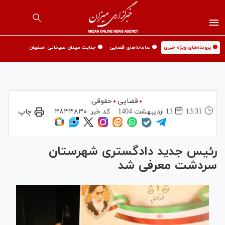
🟡 پرونده‌های ویژه خبری
🟡 سامانه‌های قضایی
🟡 جنایت میدان علیخانی اصفهان
قضایی
حقوقی
13:31
13 ارديبهشت 1404
کد خبر:
۴۸۳۳۸۳۰
چاپ
رئیس جدید دادگستری شهرستان
سردشت معرفی شد