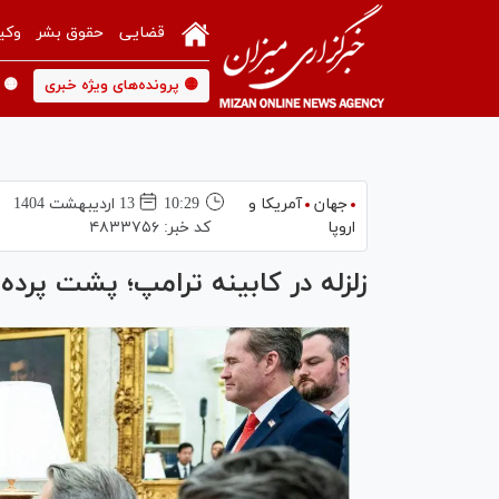
قضایی
حقوق بشر
وکی
🟡 پرونده‌های ویژه خبری
🟡 
جهان
آمریکا و
10:29
13 ارديبهشت 1404
اروپا
کد خبر:
۴۸۳۳۷۵۶
زلزله در کابینه ترامپ؛ پشت پرده 