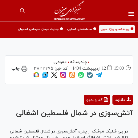
🟡 پرونده‌های ویژه خبری
🟡 سامانه‌های قضایی
🟡 جنایت میدان علیخانی اصفهان
چندرسانه
عمومی
15:00
12 ارديبهشت 1404
کد خبر:
۴۸۳۳۶۷۵
چاپ
Play
دانلود
کد ویدیو
Video
آتش‌سوزی در شمال فلسطین اشغالی
در پی شلیک موشک از یمن، آتش‌سوزی در شمال فلسطین اشغالی
آغاز شد. ارتش اشغالگر اسرائیل مدعی شد یک موشک شلیک‌شده