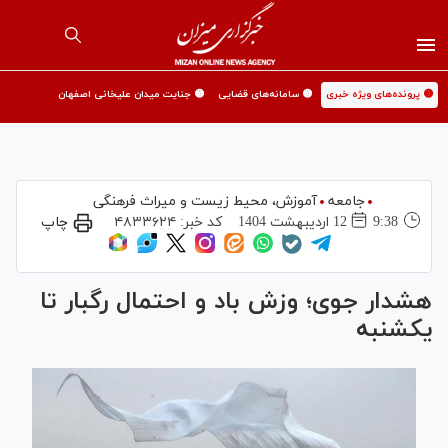
🟡 پرونده‌های ویژه خبری
🟡 سامانه‌های قضایی
🟡 جنایت میدان علیخانی اصفهان
جامعه
آموزش،‌ محیط زیست و میراث فرهنگی
9:38
12 ارديبهشت 1404
کد خبر:
۴۸۳۳۶۲۴
چاپ
هشدار جوی؛ وزش باد و احتمال رگبار تا
یکشنبه