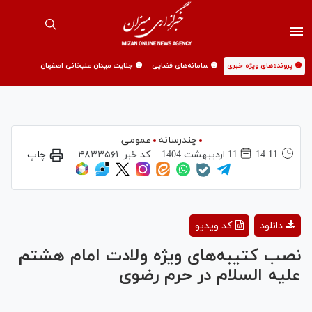
🟡 پرونده‌های ویژه خبری
🟡 سامانه‌های قضایی
🟡 جنایت میدان علیخانی اصفهان
چندرسانه
عمومی
14:11
11 ارديبهشت 1404
کد خبر:
۴۸۳۳۵۶۱
چاپ
Play
دانلود
کد ویدیو
Video
نصب کتیبه‌های ویژه ولادت امام هشتم
علیه السلام در حرم رضوی