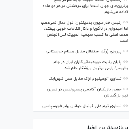
برترین‌های جهان است/ برای درخشش در هر دو ماده
آماده می‌شوم
رئیس فدراسیون بدمینتون: قول مدال نمی‌دهم،
اما امیدوارم در ناگویا و داکار اتفاقات خوبی بیفتد/
هدف اصلی ما کسب سهمیه المپیک لس‌آنجلس
است
پیروزی پُرگل استقلال مقابل همنام خوزستانی
پایان رقابت دوومیدانی‌کاران ایران در جام
بلاروس/ زارعی برترین ورزشکار جام شد
تساوی آلومینیوم اراک مقابل مس شهربابک
حضور بازیکنان آکادمی پرسپولیس در تمرین
تیم بزرگسالان
تساوی تیم ملی فوتبال جوانان برابر فجرسپاسی
پربازدیدترین اخبار