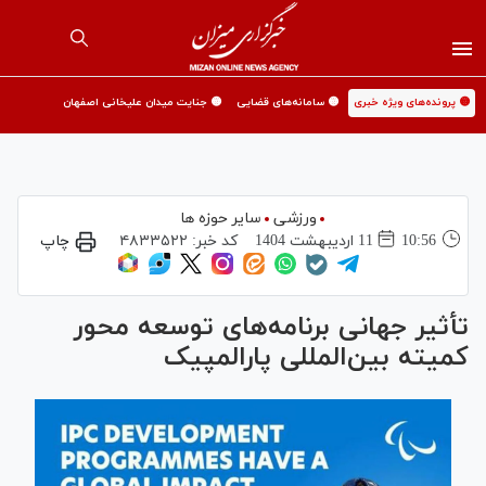
🟡 پرونده‌های ویژه خبری
🟡 سامانه‌های قضایی
🟡 جنایت میدان علیخانی اصفهان
ورزشی
سایر حوزه ها
10:56
11 ارديبهشت 1404
کد خبر:
۴۸۳۳۵۲۲
چاپ
تأثیر جهانی برنامه‌های توسعه محور
کمیته بین‌المللی پارالمپیک