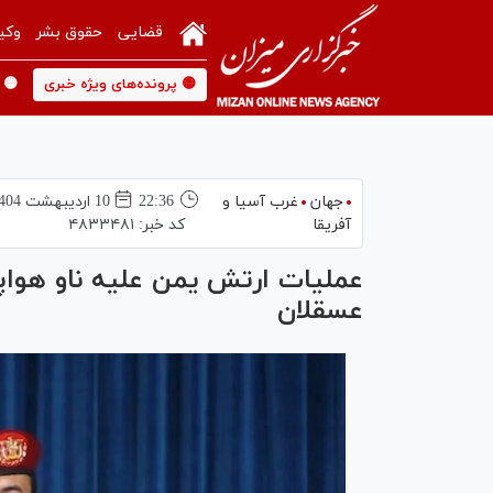
قضایی
حقوق بشر
وکی
🟡 پرونده‌های ویژه خبری
🟡 
جهان
غرب آسیا و
22:36
10 ارديبهشت 1404
آفریقا
کد خبر:
۴۸۳۳۴۸۱
عملیات ارتش یمن علیه ناو هواپیم
عسقلان