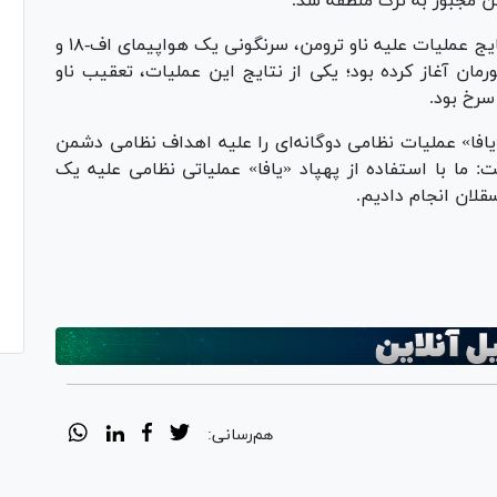
من مجبور به ترک منطقه شد.
سخنگوی نیرو‌های مسلح یمن ادامه داد: یکی از نتایج عملیات علیه ناو ترومن، سرنگونی یک هواپیمای اف-۱۸ و
ن آغاز کرده بود؛ یکی از نتایج این عملیات، تعقیب ناو
سرخ بود.
افا» عملیات نظامی دوگانه‌ای را علیه اهداف نظامی دشمن
ت: ما با استفاده از پهپاد «یافا» عملیاتی نظامی علیه یک
لان انجام دادیم.
هم‌رسانی: