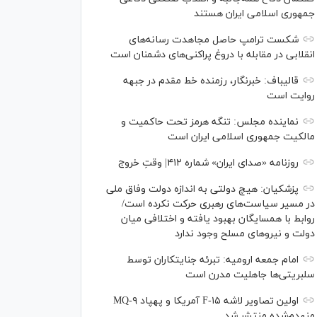
جمهوری اسلامی ایران هستند
شکست ترامپ حاصل مجاهدت رسانه‌های
انقلابی در مقابله با دروغ پراکنی‌های دشمنان است
قالیباف: خبرنگار، رزمنده خط مقدم در جبهه
روایت است
نماینده مجلس: تنگه هرمز تحت حاکمیت و
مالکیت جمهوری اسلامی ایران است
روزنامه «صدای ایران» شماره ۴۱۲| وقتِ خروج
پزشکیان: هیچ دولتی به اندازه دولت وفاق ملی
در مسیر سیاست‌های رهبری حرکت نکرده است/
روابط با همسایگان بهبود یافته و اختلافی میان
دولت و نیروهای مسلح وجود ندارد
امام جمعه ارومیه: تبرئه جنایتکاران توسط
سلبریتی‌ها جاهلیت مدرن است
اولین تصاویر لاشه F-۱۵ آمریکا و پهپاد MQ-۹
منهدم‌شده منتشر شد