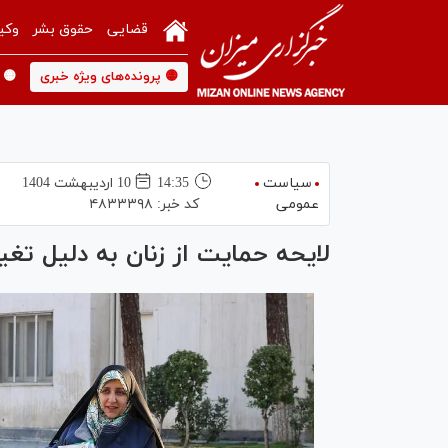
قضایی
حقوق بشر
وکی
🟡 پرونده‌های ویژه خبری
🟡 
سیاست
14:35
10 ارديبهشت 1404
عمومی
کد خبر:
۴۸۳۳۳۹۸
لایحه حمایت از زنان به دلیل ت