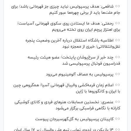
شافعی: هدف پرسپولیس نباید چیزی جز قهرمانی باشد/ برای
جام ملت‌ها باید از برخی چهره‌ها عبور کنیم
رحمتی: هدف ما ایستادن روی سکوی قهرمانی آسیاست/
برای اهتزاز پرچم ایران روی تخته می‌رویم
اطلاعیه باشگاه استقلال درباره آخرین وضعیت پنجره
نقل‌وانتقالاتی/ خبری از معجزه نبود
چند خبر از سرخ‌پوشان پایتخت/ عضو هیئت رئیسه
فدراسیون فوتبال پرسپولیسی شد
پرسپولیس به مصاف آلومینیوم می‌رود
اعلام زمان قرعه‌کشی والیبال قهرمانی آسیا/ همگروهی چین
با ایران و کانگورو‌ها با ژاپن
عنصری: نخستین مسابقات هنر‌های فردی و کاتای کوشیکی
کاراته با نگاهی فراسبکی برگزار می‌شود
کاپیتان پرسپولیس به گل‌گهرسیرجان پیوست
۱۴ بازیکن در اردوی نهایی تیم ملی والیبال زیر ۱۷ سال ایران