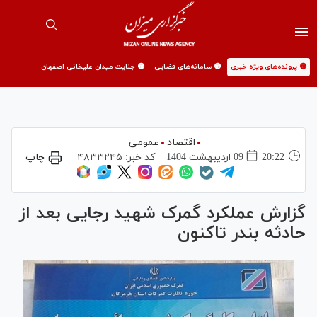
🟡 پرونده‌های ویژه خبری
🟡 سامانه‌های قضایی
🟡 جنایت میدان علیخانی اصفهان
اقتصاد
عمومی
20:22
09 ارديبهشت 1404
کد خبر:
۴۸۳۳۲۴۵
چاپ
گزارش عملکرد گمرک شهید رجایی بعد از
حادثه بندر تاکنون