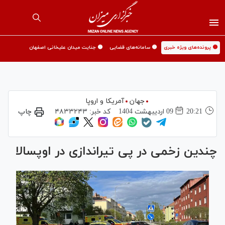
🟡 پرونده‌های ویژه خبری
🟡 سامانه‌های قضایی
🟡 جنایت میدان علیخانی اصفهان
جهان
آمریکا و اروپا
20:21
09 ارديبهشت 1404
کد خبر:
۴۸۳۳۲۴۳
چاپ
چندین زخمی در پی تیراندازی در اوپسالا