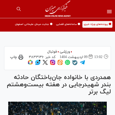
🟡 پرونده‌های ویژه خبری
🟡 سامانه‌های قضایی
🟡 جنایت میدان علیخانی اصفهان
ورزشی
فوتبال
13:02
09 ارديبهشت 1404
کد خبر:
۴۸۳۳۱۴۶
چاپ
همدردی با خانواده جان‌باختگان حادثه
بندر شهیدرجایی در هفته بیست‌و‌هشتم
لیگ برتر