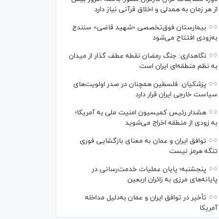
از هر زمان به همدلی و اخلاق قرآنی نیاز دارد
بیمارستان فوق‌تخصصی «شهید قاضی» سنندج
به‌زودی افتتاح می‌شود
نگاهداری: جنگ رمضان نقطه عطف گذار از میدان
به نظم منطقه‌ای ایران است
پزشکیان: فلسطین همچنان در صدر اولویت‌های
سیاست خارجی ایران قرار دارد
هشدار رئیس کمیسیون امنیت ملی به آمریکا؛
به زودی از منطقه اخراج می‌شوید
توافق ایران و عمان به معنای بازگشایی فوری
تنگه هرمز نیست
پنجشنبه؛ پایان ﻋﻤﻠﯿﺎﺕ ﺧﺪﻣﺖ‌ﺭﺳﺎﻧﯽ در
پایانه‌های مرزی ﺑﻪ ﺯﺍﺋﺮان ﺍﺭﺑﻌﯿﻦ
تأخیر در توافق ایران و عمان به‌دلیل مداخله
آمریکا