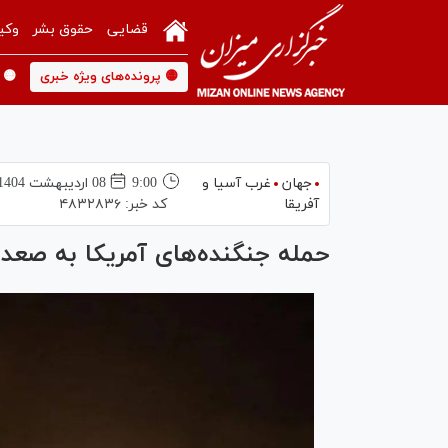
قضایی
حقوق بشر
وکی
🟡 پرونده‌های ویژه خبری
🟡 
جهان
غرب آسیا و
9:00
08 ارديبهشت 1404
آفریقا
کد خبر:
۴۸۳۲۸۳۶
حمله جنگنده‌های آمریکا به صعده