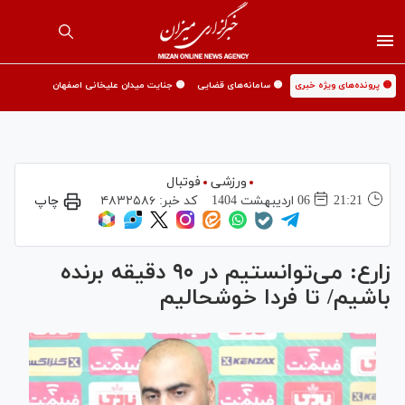
🟡 پرونده‌های ویژه خبری
🟡 سامانه‌های قضایی
🟡 جنایت میدان علیخانی اصفهان
ورزشی
فوتبال
21:21
06 ارديبهشت 1404
کد خبر:
۴۸۳۲۵۸۶
چاپ
زارع: می‌توانستیم در ۹۰ دقیقه برنده
باشیم/ تا فردا خوشحالیم