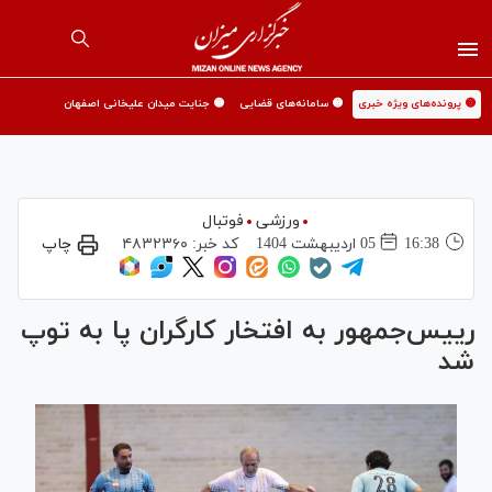
🟡 پرونده‌های ویژه خبری
🟡 سامانه‌های قضایی
🟡 جنایت میدان علیخانی اصفهان
ورزشی
فوتبال
16:38
05 ارديبهشت 1404
کد خبر:
۴۸۳۲۳۶۰
چاپ
رییس‌جمهور به افتخار کارگران پا به توپ
شد