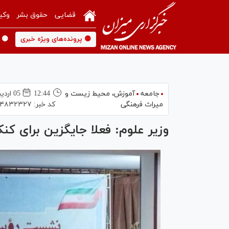
قضایی
حقوق بشر
وکی
🟡 پرونده‌های ویژه خبری
🟡 
جامعه
آموزش،‌ محیط زیست و
12:44
05 ارديبهشت 1404
میراث فرهنگی
کد خبر:
۴۸۳۲۳۲۷
وزیر علوم: فعلا جایگزین برای کنک